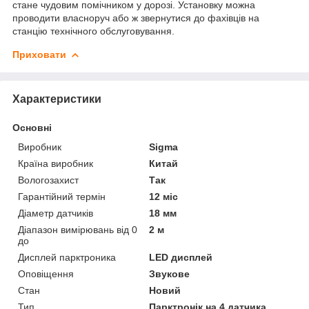
стане чудовим помічником у дорозі. Установку можна
проводити власноруч або ж звернутися до фахівців на
станцію технічного обслуговування.
Приховати
Характеристики
Основні
Виробник
Sigma
Країна виробник
Китай
Вологозахист
Так
Гарантійний термін
12 міс
Діаметр датчиків
18 мм
Діапазон вимірювань від 0
2 м
до
Дисплей парктроника
LED дисплей
Оповіщення
Звукове
Стан
Новий
Тип
Парктронік на 4 датчика