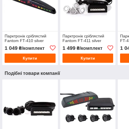
Парктронік сріблястий
Парктронік сріблястий
Парк
Fantom FT-410 silver
Fantom FT-411 silver
FT-4
1 049
1 499
1 0
₴/комплект
₴/комплект
Купити
Купити
Подібні товари компанії