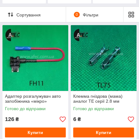
Сортування
0
Фільтри
Адаптер розгалужувач авто
Клемма гніздова (мама)
запобіжника «мікро»
аналог TE серії 2.8 мм
Готово до відправки
Готово до відправки
126
6
₴
₴
Купити
Купити