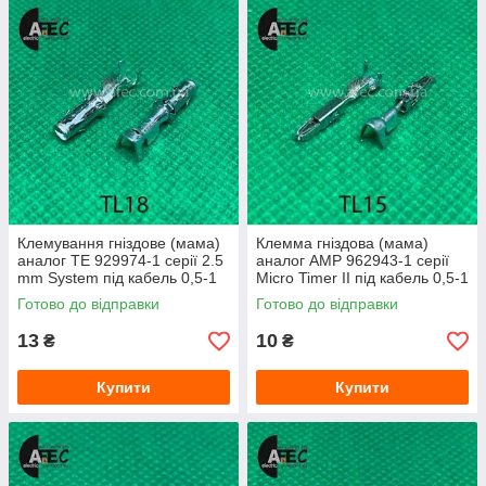
Клемування гніздове (мама)
Клемма гніздова (мама)
аналог TE 929974-1 серії 2.5
аналог AMP 962943-1 серії
mm System під кабель 0,5-1
Micro Timer II під кабель 0,5-1
мм
мм
Готово до відправки
Готово до відправки
13
10
₴
₴
Купити
Купити