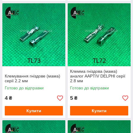
Клемма гніздова (мама)
Клемування гніздове (мама)
аналог AAPTIV DELPHI серії
серії 2.2 мм
2.8 мм
Готово до відправки
Готово до відправки
4
5
₴
₴
Купити
Купити