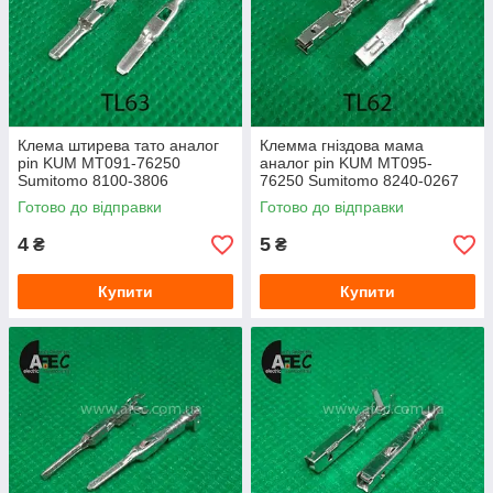
Клемa штирева тато аналог
Клемма гніздова мама
pin KUM MT091-76250
аналог pin KUM MT095-
Sumitomo 8100-3806
76250 Sumitomo 8240-0267
Готово до відправки
Готово до відправки
4
5
₴
₴
Купити
Купити