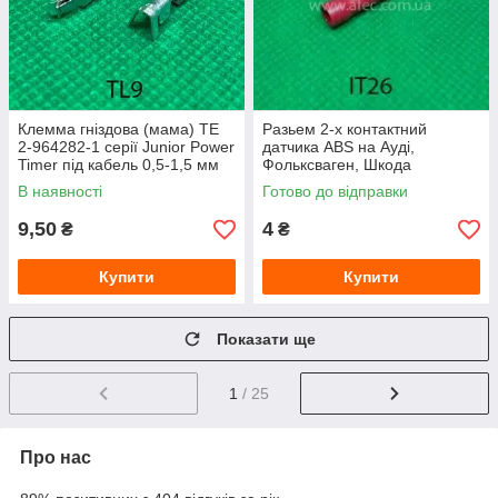
Клемма гніздова (мама) TE
Разьем 2-х контактний
2-964282-1 серії Junior Power
датчика ABS на Ауді,
Timer під кабель 0,5-1,5 мм
Фольксваген, Шкода
В наявності
Готово до відправки
9,50
4
₴
₴
Купити
Купити
Показати ще
1
/ 25
Про нас