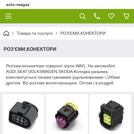
avto-magaz
Товари та послуги
РОЗ'ЄМИ,КОНЕКТОРИ
РОЗ'ЄМИ,КОНЕКТОРИ
Роз'єми,коннектори товарної групи WAG. На автомобілі
AUDI,SEAT,VOLKSWAGEN,SKODA.Колодка разьема
комплектується пінами,гумовими ущільнювачами і 100мм
дротом. Всі роз'єми вологозахищені. Оптом і в роздріб.