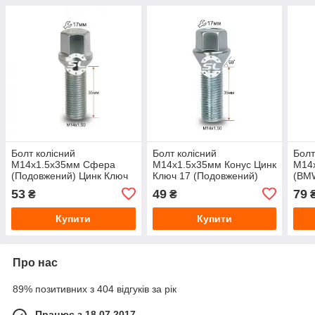
Болт колісний
Болт колісний
Болт
М14x1.5x35мм Сфера
М14x1.5x35мм Конус Цинк
М14
(Подовжений) Цинк Ключ
Ключ 17 (Подовжений)
(BMW
17
Ключ
53
49
79
₴
₴
Купити
Купити
Про нас
89% позитивних з 404 відгуків за рік
Працює з 18.07.2017