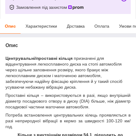
Замовлення під захистом
Опис
Характеристики
Доставка
Оплата
Умови п
Опис
Центрувальні/проставні кільця
призначені для
відцентрування легкосплавного диска на стопі автомобіля
через щільне заповнення розміру, якого бракує між
легкосплавним диском і маточиною автомобіля,
забезпечуючи надійну фіксацію кріплення й у такий спосіб
усуваючи небажану вібрацію диска.
Проставні кільця
–
використовуються в разі, якщо внутрішній
діаметр посадкового отвору в диску (
DIA)
більше, ніж діаметр
посадкової частини маточини автомобіля.
Потреба встановлення центрувальних кілець проявляється в
разі неприродної вібрації в кермо за швидкості 100-120 км/
год.
Кільце з внутрішнім розміром 54.1 підходить до