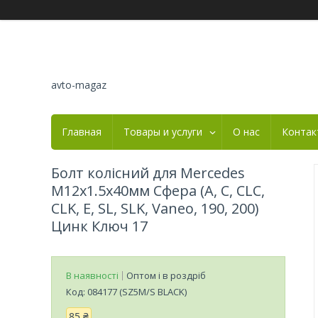
avto-magaz
Главная
Товары и услуги
О нас
Контак
Болт колісний для Mercedes
М12х1.5х40мм Сфера (A, C, CLC,
CLK, E, SL, SLK, Vaneo, 190, 200)
Цинк Ключ 17
В наявності
Оптом і в роздріб
Код:
084177 (SZ5M/S BLACK)
85 ₴