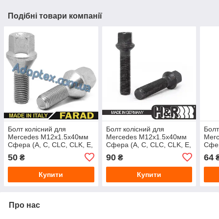
Подібні товари компанії
Болт колісний для
Болт колісний для
Болт
Mercedes М12х1.5х40мм
Mercedes М12х1.5х40мм
Mer
Сфера (A, C, CLC, CLK, E,
Сфера (A, C, CLC, CLK, E,
Сфер
SL, SLK, Vaneo, 190, 200)
SL, SLK, Vaneo, 190, 200)
SL, 
50
90
64
₴
₴
Цинк Ключ 17
Цинк Ключ 17
Цинк
Купити
Купити
Про нас