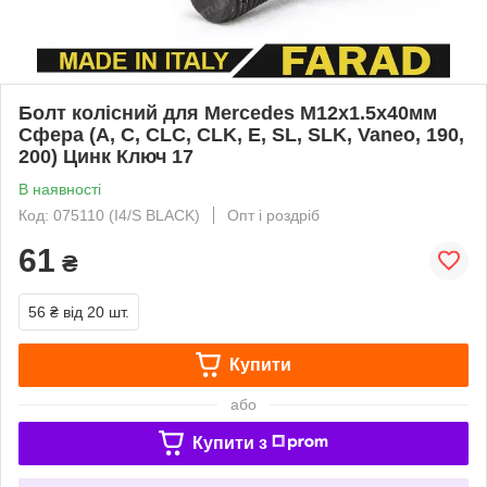
Болт колісний для Mercedes М12х1.5х40мм
Сфера (A, C, CLC, CLK, E, SL, SLK, Vaneo, 190,
200) Цинк Ключ 17
В наявності
Код: 075110 (I4/S BLACK)
Опт і роздріб
61
₴
56 ₴
від 20 шт.
Купити
або
Купити з