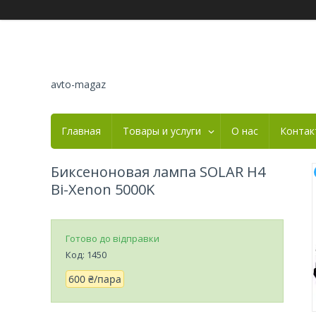
avto-magaz
Главная
Товары и услуги
О нас
Контак
Биксеноновая лампа SOLAR H4
Bi-Xenon 5000K
Готово до відправки
Код:
1450
600 ₴/пара