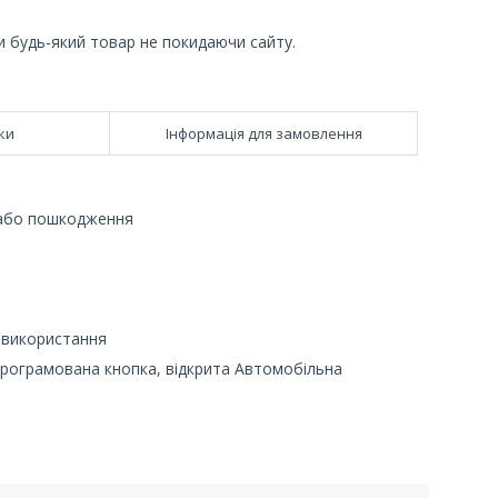
и будь-який товар не покидаючи сайту.
ки
Інформація для замовлення
и або пошкодження
і використання
 програмована кнопка, відкрита Автомобільна