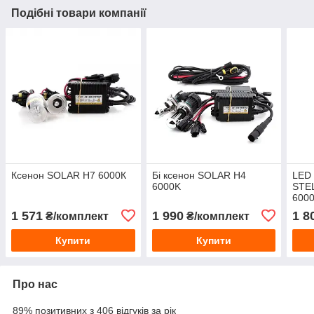
Подібні товари компанії
Ксенон SOLAR Н7 6000К
Бі ксенон SOLAR H4
LED
6000K
STE
600
EMC 
1 571
1 990
1 8
₴/комплект
₴/комплект
Купити
Купити
Про нас
89% позитивних з 406 відгуків за рік