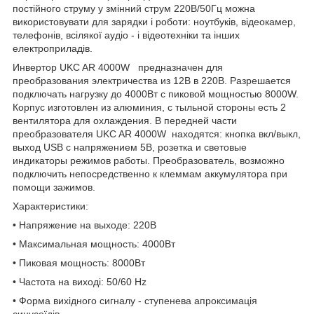
постійного струму у змінний струм 220В/50Гц можна
використовувати для зарядки і роботи: ноутбуків, відеокамер,
телефонів, всілякої аудіо - і відеотехніки та інших
електроприладів.
Инвертор UKC AR 4000W предназначен для
преобразования электричества из 12В в 220В. Разрешается
подключать нагрузку до 4000Вт с пиковой мощностью 8000W.
Корпус изготовлен из алюминия, с тыльной стороны есть 2
вентилятора для охлаждения. В передней части
преобразователя UKC AR 4000W находятся: кнопка вкл/выкл,
выход USB с напряжением 5В, розетка и световые
индикаторы режимов работы. Преобразователь, возможно
подключить непосредственно к клеммам аккумулятора при
помощи зажимов.
Характеристики:
• Напряжение на выходе: 220В
• Максимальная мощность: 4000Вт
• Пиковая мощность: 8000Вт
• Частота на виході: 50/60 Hz
• Форма вихідного сигналу - ступенева апроксимація
синусоїдів