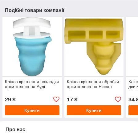
Подібні товари компанії
Кліпса кріплення накладки
Кліпса кріплення обробки
Кліп
арки колеса на Ауді
арки колеса на Ніссан
двиг
29
17
34
₴
₴
Купити
Купити
Про нас