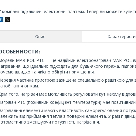
У компанії підключені електронні платежі. Тепер ви можете купит
Опис
Характеристи
ОСОБЕННОСТИ:
Модель MAR-POL PTC — це надійний електронагрівач MAR-POL із 
нагрівання, що ідеально підходить для будь-якого гаража, підпри
хочемо швидко та якісно обігріти приміщення.
Передня частина пристрою захищена спеціальною решіткою для за
запобігання опікам.
Крім того, нагрівач має можливість регулювати кут нахилу відпов
Нагрівач PTC (поживний коефіцієнт температури) має позитивний
Нагрівальні елементи мають властивість саморегулювання потуж
залежить від приймання тепла з поверхні елемента. У разі підви
автоматично зменшуючи потужність нагрівання.