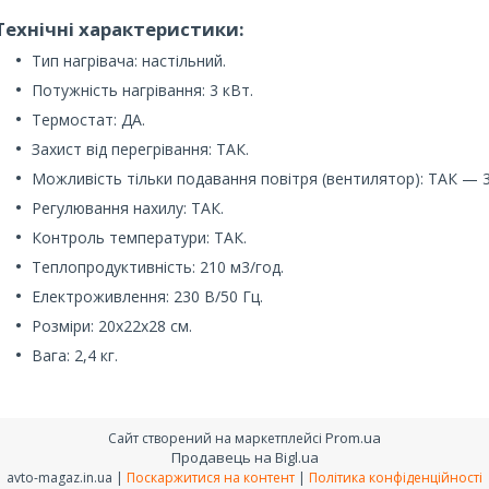
Технічні характеристики:
Тип нагрівача: настільний.
Потужність нагрівання: 3 кВт.
Термостат: ДА.
Захист від перегрівання: ТАК.
Можливість тільки подавання повітря (вентилятор): ТАК — 3
Регулювання нахилу: ТАК.
Контроль температури: ТАК.
Теплопродуктивність: 210 м3/год.
Електроживлення: 230 В/50 Гц.
Розміри: 20х22х28 см.
Вага: 2,4 кг.
Prom.ua
Сайт створений на маркетплейсі
Продавець на Bigl.ua
avto-magaz.in.ua |
Поскаржитися на контент
|
Політика конфіденційності