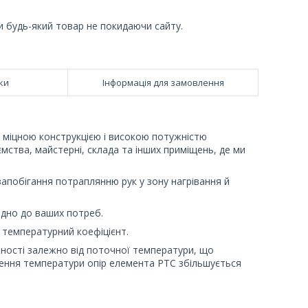
и будь-який товар не покидаючи сайту.
ки
Інформація для замовлення
міцною конструкцією і високою потужністю
ємства, майстерні, склада та інших приміщень, де ми
побігання потраплянню рук у зону нагрівання й
ідно до ваших потреб.
 температурний коефіцієнт.
ності залежно від поточної температури, що
щення температури опір елемента PTC збільшується