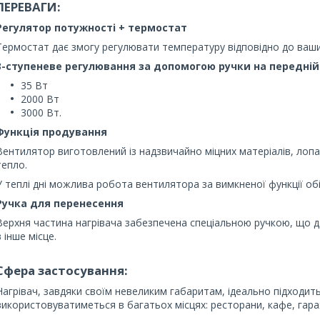
ПЕРЕВАГИ:
Регулятор потужності + термостат
Термостат дає змогу регулювати температуру відповідно до ваш
3-ступеневе регулювання за допомогою ручки на передній 
35 Вт
2000 Вт
3000 Вт.
Функція продування
Вентилятор виготовлений із надзвичайно міцних матеріалів, лоп
тепло.
У теплі дні можлива робота вентилятора за вимкненої функції обі
Ручка для перенесення
Верхня частина нагрівача забезпечена спеціальною ручкою, що д
в інше місце.
Сфера застосування:
Нагрівач, завдяки своїм невеликим габаритам, ідеально підходит
використовуватиметься в багатьох місцях: ресторани, кафе, гара