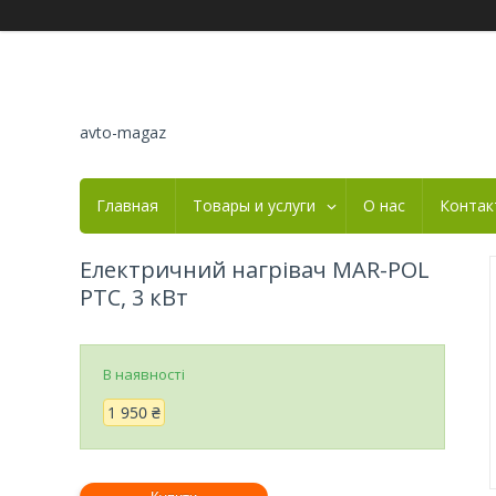
avto-magaz
Главная
Товары и услуги
О нас
Контак
Електричний нагрівач MAR-POL
PTC, 3 кВт
В наявності
1 950 ₴