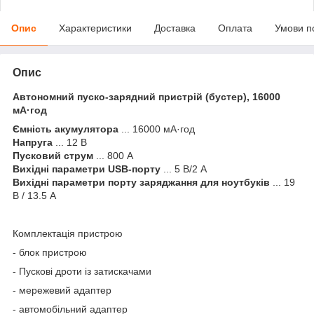
Опис
Характеристики
Доставка
Оплата
Умови п
Опис
Автономний пуско-зарядний пристрій (бустер), 16000
мА·год
Ємність акумулятора
... 16000 мА·год
Напруга
... 12 В
Пусковий струм
... 800 А
Вихідні параметри USB-порту
... 5 В/2 А
Вихідні параметри порту заряджання для ноутбуків
... 19
В / 13.5 А
Комплектація пристрою
- блок пристрою
- Пускові дроти із затискачами
- мережевий адаптер
- автомобільний адаптер