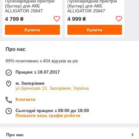
Пускозарядний пристрій
Пускозарядний пристрій
(бустер) для АКБ
(бустер) для АКБ
ALLIGATOR JS847
ALLIGATOR JS847
1500A/2500A 25800mAh зі
1500A/2500A 25800mAh зі
4 799
4 999
₴
₴
Smart-клемами
Smart-клемами
Купити
Купити
Про нас
89% позитивних з 404 відгуків за рік
Працює з 18.07.2017
м. Запоріжжя
ул.Брянская 15, Запоріжжя, Україна
Контакти
Сьогодні працює з 08:00 до 18:00
Показати весь графік роботи
Про нас