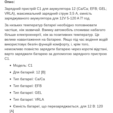
Опис:
Зарядний пристрій C1 для акумулятора 12 (Ca/Ca; EFB; GEL;
VRLA), максимальний зарядний струм 3,5 A, ємність
заряджуваного акумулятора для 12V 5-120 A ⁇ год.
За низьких температур батареї необхідно поповнювати
частіше, ніж зазвичай. Взимку автомобіль споживає набагато
більше електроенергії, ніж за позитивних температур. Це
велике навантаження на батарею. Якщо під час водіння водій
використовує безліч функцій комфорту, і, крім того,
неможливо повністю зарядити батарею через короткі відстані,
варто заряджати батарею за допомогою зарядного пристрою
C1.
Модель: C1
Для батарей: 12 [В]
Тип батареї: Ca/Ca
Тип батареї: EFB
Тип батареї: GEL
Тип батареї: VRLA
Ємність батареї, що перезаряджається, для 12 В: 120
[А]