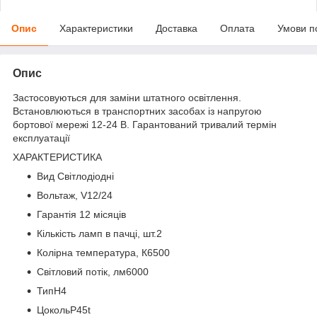
Опис
Характеристики
Доставка
Оплата
Умови п
Опис
Застосовуються для заміни штатного освітлення.
Встановлюються в транспортних засобах із напругою
бортової мережі 12-24 В. Гарантований тривалий термін
експлуатації
ХАРАКТЕРИСТИКА
Вид Світлодіодні
Вольтаж, V12/24
Гарантія 12 місяців
Кількість ламп в пачці, шт.2
Колірна температура, К6500
Світловий потік, лм6000
ТипH4
ЦокольP45t