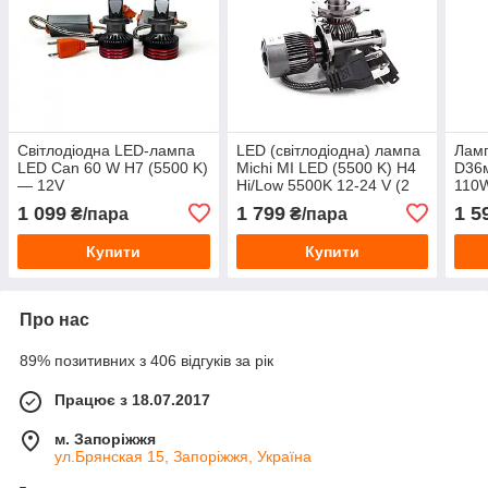
Світлодіодна LED-лампа
LED (світлодіодна) лампа
Ламп
LED Can 60 W H7 (5500 K)
Michi MI LED (5500 K) H4
D36
— 12V
Hi/Low 5500K 12-24 V (2
110W
шт.)
18V 
1 099
1 799
1 5
₴/пара
₴/пара
Купити
Купити
Про нас
89% позитивних з 406 відгуків за рік
Працює з 18.07.2017
м. Запоріжжя
ул.Брянская 15, Запоріжжя, Україна