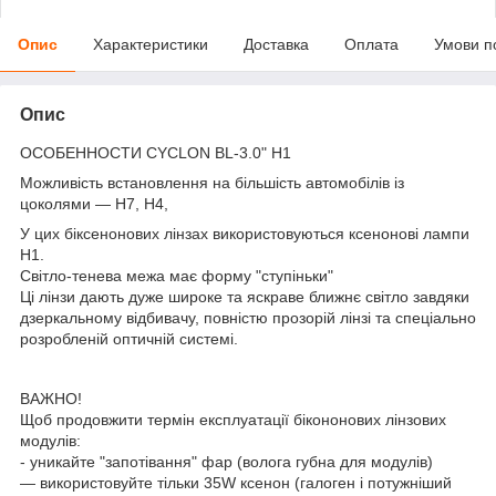
Опис
Характеристики
Доставка
Оплата
Умови п
Опис
ОСОБЕННОСТИ CYCLON BL-3.0" H1
Можливість встановлення на більшість автомобілів із
цоколями — Н7, Н4,
У цих біксенонових лінзах використовуються ксенонові лампи
Н1.
Світло-тенева межа має форму "ступіньки"
Ці лінзи дають дуже широке та яскраве ближнє світло завдяки
дзеркальному відбивачу, повністю прозорій лінзі та спеціально
розробленій оптичній системі.
ВАЖНО!
Щоб продовжити термін експлуатації бікононових лінзових
модулів:
- уникайте "запотівання" фар (волога губна для модулів)
— використовуйте тільки 35W ксенон (галоген і потужніший