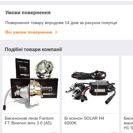
Умови повернення
Повернення товару впродовж 14 днів за рахунок покупця
Всі умови повернення
Подібні товари компанії
Біксенонові лінзи Fantom
Бі ксенон SOLAR H4
Бікс
FT Bixenon lens 3.0 (A5)
6000K
мас
H1 S