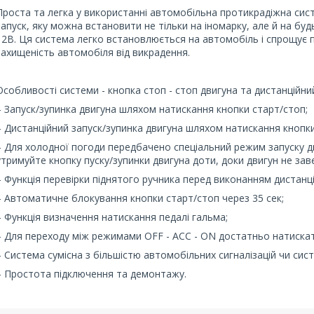
Проста та легка у використанні автомобільна протикрадіжна сист
запуск, яку можна встановити не тільки на іномарку, але й на буд
12В. Ця система легко встановлюється на автомобіль і спрощує 
захищеність автомобіля від викрадення.
Особливості системи - кнопка стоп - стоп двигуна та дистанційний
– Запуск/зупинка двигуна шляхом натискання кнопки старт/стоп;
– Дистанційний запуск/зупинка двигуна шляхом натискання кнопки
– Для холодної погоди передбачено спеціальний режим запуску дв
утримуйте кнопку пуску/зупинки двигуна доти, доки двигун не зав
– Функція перевірки піднятого ручника перед виконанням дистанці
– Автоматичне блокування кнопки старт/стоп через 35 сек;
– Функція визначення натискання педалі гальма;
– Для переходу між режимами OFF - ACC - ON достатньо натискати
– Система сумісна з більшістю автомобільних сигналізацій чи си
– Простота підключення та демонтажу.