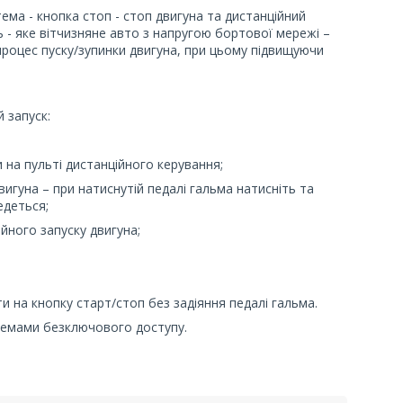
ема - кнопка стоп - стоп двигуна та дистанційний
ь - яке вітчизняне авто з напругою бортової мережі –
процес пуску/зупинки двигуна, при цьому підвищуючи
 запуск:
 на пульті дистанційного керування;
игуна – при натиснутій педалі гальма натисніть та
едеться;
йного запуску двигуна;
 на кнопку старт/стоп без задіяння педалі гальма.
стемами безключового доступу.