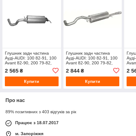
Глушник задн частина
Глушник задн частина
Глуш
Ауді-AUDI: 100 82-91, 100
Ауді-AUDI: 100 82-91, 100
Ауді
Avant 82-90, 200 79-82,
Avant 82-90, 200 79-82,
Avan
200 83-84
200 83-84
200 
2 565
2 844
2 5
₴
₴
Купити
Купити
Про нас
89% позитивних з 403 відгуків за рік
Працює з 18.07.2017
м. Запоріжжя