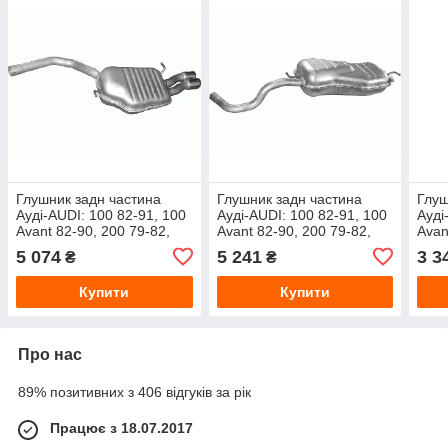
Глушник задн частина
Глушник задн частина
Глуш
Ауді-AUDI: 100 82-91, 100
Ауді-AUDI: 100 82-91, 100
Ауді
Avant 82-90, 200 79-82,
Avant 82-90, 200 79-82,
Avan
200 83-84
200 83-84
200 
5 074
5 241
3 3
₴
₴
Купити
Купити
Про нас
89% позитивних з 406 відгуків за рік
Працює з 18.07.2017