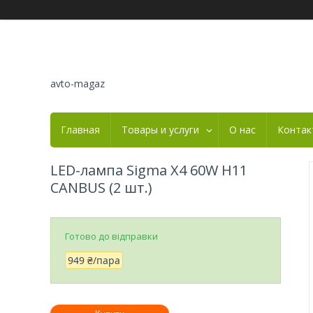
avto-magaz
Главная
Товары и услуги
О нас
Контак
LED-лампа Sigma X4 60W H11
CANBUS (2 шт.)
Готово до відправки
949 ₴/пара