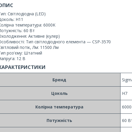
ОПИС
Тип: Світлодіодна (LED)
Цоколь: H11
Колірна температура: 6000K
Потужність: 60 Вт
Охолодження: Активне (кулер)
Особливості: Тип світлодіодного елемента — CSP-3570
Світловий потік, Лм: 11500 Лм
Тип роз'єму: Штатний
Напруга: 12 В
ХАРАКТЕРИСТИКИ
Бренд
Sigm
Цоколь
H7
Колірна температура
6000
Потужність
60 В