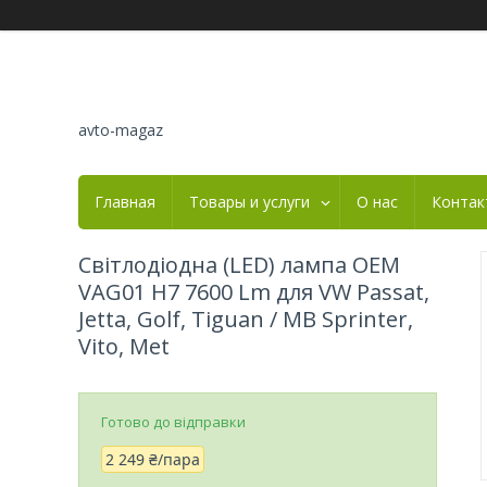
avto-magaz
Главная
Товары и услуги
О нас
Контак
Світлодіодна (LED) лампа OEM
VAG01 H7 7600 Lm для VW Passat,
Jetta, Golf, Tiguan / MB Sprinter,
Vito, Met
Готово до відправки
2 249 ₴/пара