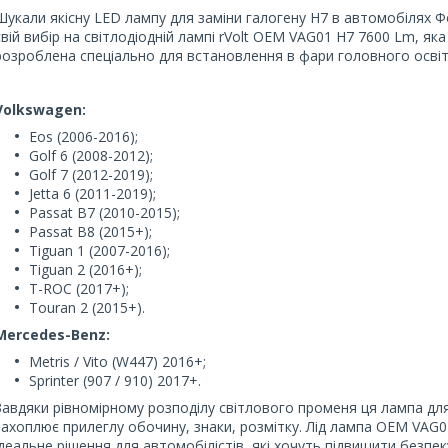
Шукали якісну LED лампу для заміни галогену H7 в автомобілях
свій вибір на світлодіодній лампі rVolt OEM VAG01 H7 7600 Lm, яка
розроблена спеціально для встановлення в фари головного осві
Volkswagen:
Eos (2006-2016);
Golf 6 (2008-2012);
Golf 7 (2012-2019);
Jetta 6 (2011-2019);
Passat B7 (2010-2015);
Passat B8 (2015+);
Tiguan 1 (2007-2016);
Tiguan 2 (2016+);
T-ROC (2017+);
Touran 2 (2015+).
Mercedes-Benz:
Metris / Vito (W447) 2016+;
Sprinter (907 / 910) 2017+.
Завдяки рівномірному розподілу світлового променя ця лампа для
захоплює прилеглу обочину, знаки, розмітку. Лід лампа OEM VAG
ідеальне рішення для автомобілістів, які хочуть підвищити безпек