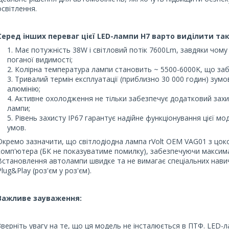
освітлення.
Серед інших переваг цієї LED-лампи H7 варто виділити так
Має потужність 38W і світловий потік 7600Lm, завдяки чому
поганої видимості;
Колірна температура лампи становить ~ 5500-6000K, що забе
Тривалий термін експлуатації (приблизно 30 000 годин) зум
алюмінію;
Активне охолодження не тільки забезпечує додатковий захис
лампи;
Рівень захисту IP67 гарантує надійне функціонування цієї мо
умов.
Окремо зазначити, що світлодіодна лампа rVolt OEM VAG01 з цо
комп'ютера (БК не показуватиме помилку), забезпечуючи максималь
Встановлення автолампи швидке та не вимагає спеціальних навич
Plug&Play (роз'єм у роз'єм).
Важливе зауваження:
Зверніть увагу на те, що ця модель не інсталюється в ПТФ. LED-