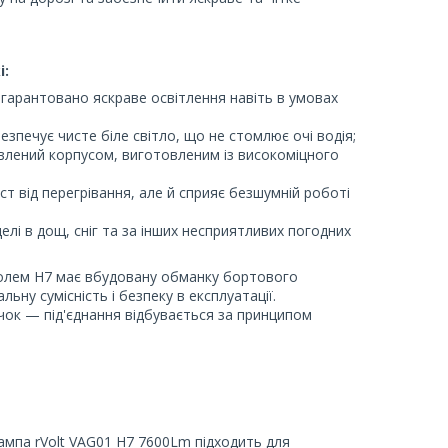
і:
 гарантовано яскраве освітлення навіть в умовах
зпечує чисте біле світло, що не стомлює очі водія;
овлений корпусом, виготовленим із високоміцного
т від перегрівання, але й сприяє безшумній роботі
делі в дощ, сніг та за інших несприятливих погодних
колем H7 має вбудовану обманку бортового
ну сумісність і безпеку в експлуатації.
ок — під'єднання відбувається за принципом
лампа rVolt VAG01 H7 7600Lm підходить для