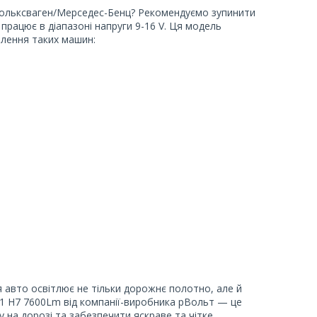
 Фольксваген/Мерседес-Бенц? Рекомендуємо зупинити
 працює в діапазоні напруги 9-16 V. Ця модель
тлення таких машин:
 авто освітлює не тільки дорожнє полотно, але й
01 H7 7600Lm від компанії-виробника рВольт — це
у на дорозі та забезпечити яскраве та чітке