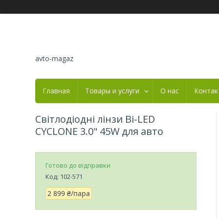
avto-magaz
Главная
Товары и услуги
О нас
Контак
Світлодіодні лінзи Bi-LED
CYCLONE 3.0" 45W для авто
Готово до відправки
Код:
102-571
2 899 ₴/пара