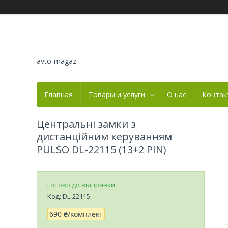
avto-magaz
Главная
Товары и услуги
О нас
Контак
Центральні замки з
дистанційним керуванням
PULSO DL-22115 (13+2 PIN)
Готово до відправки
Код:
DL-22115
690 ₴/комплект