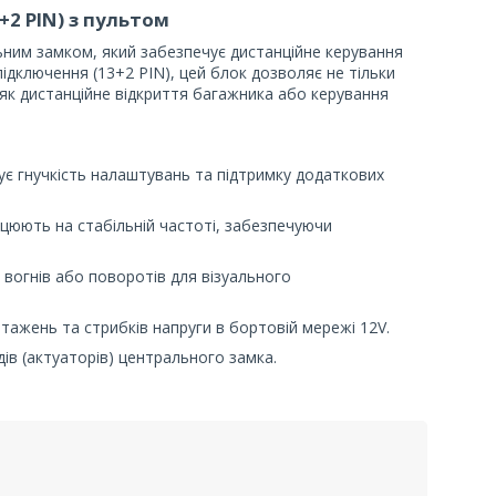
+2 PIN) з пультом
ним замком, який забезпечує дистанційне керування
дключення (13+2 PIN), цей блок дозволяє не тільки
і як дистанційне відкриття багажника або керування
ує гнучкість налаштувань та підтримку додаткових
ацюють на стабільній частоті, забезпечуючи
вогнів або поворотів для візуального
ажень та стрибків напруги в бортовій мережі 12V.
ів (актуаторів) центрального замка.