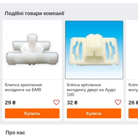
Подібні товари компанії
Клипса крепления
Кліпса кріплення
Кліп
молдинга на БМВ
молдингу двері на Аудіо
молд
100
29
32
26
₴
₴
Купити
Купити
Про нас