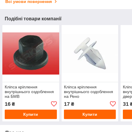
Всі умови повернення
Подібні товари компанії
Кліпса кріплення
Кліпса кріплення
Кліп
внутрішнього оздоблення
внутрішнього оздоблення
внут
на БМВ
на Рено
двер
16
17
31
₴
₴
Купити
Купити