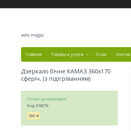
avto-magaz
Главная
Товары и услуги
О нас
Контак
Дзеркало бічне КАМАЗ 360х170
сферіч. (з підігріванням)
Готово до відправки
Код:
018276
380 ₴