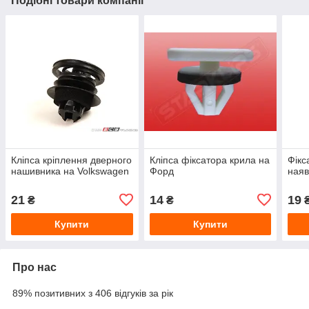
Подібні товари компанії
Кліпса кріплення дверного
Кліпса фіксатора крила на
Фікс
нашивника на Volkswagen
Форд
наяв
21
14
19
₴
₴
Купити
Купити
Про нас
89% позитивних з 406 відгуків за рік