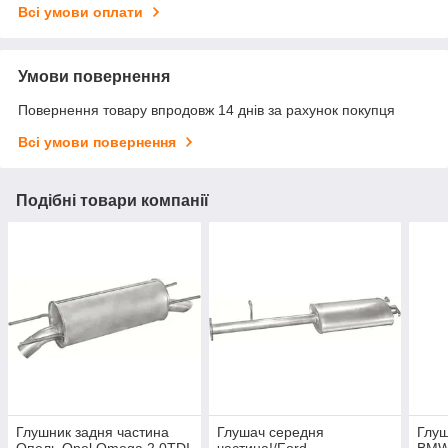
Всі умови оплати
Умови повернення
Повернення товару впродовж 14 днів за рахунок покупця
Всі умови повернення
Подібні товари компанії
Глушник задня частина
Глушач середня
Глуш
Опель Opel Omega 2.0TDI
частина!/Ford
BMW: