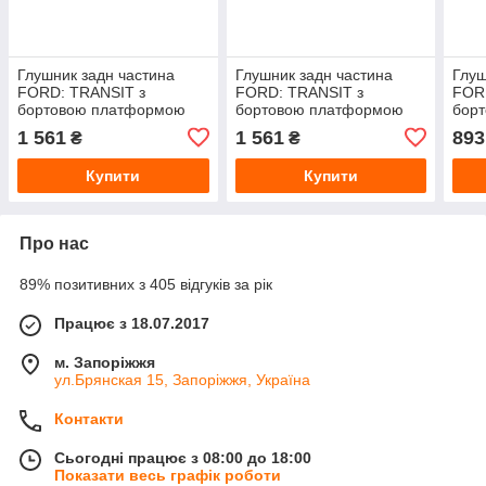
Глушник задн частина
Глушник задн частина
Глуш
FORD: TRANSIT з
FORD: TRANSIT з
FOR
бортовою платформою
бортовою платформою
бор
94-, RityIT автобус 94-00,
94-, RityIT автобус 94-00,
91-9
1 561
1 561
893
₴
₴
TRANSIT фургон
TRANSIT фургон
94, 
Купити
Купити
Про нас
89% позитивних з 405 відгуків за рік
Працює з 18.07.2017
м. Запоріжжя
ул.Брянская 15, Запоріжжя, Україна
Контакти
Сьогодні працює з 08:00 до 18:00
Показати весь графік роботи