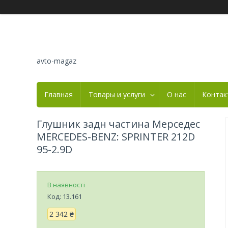
avto-magaz
Главная
Товары и услуги
О нас
Контак
Глушник задн частина Мерседес
MERCEDES-BENZ: SPRINTER 212D
95-2.9D
В наявності
Код:
13.161
2 342 ₴