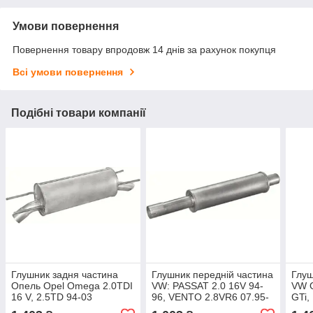
Умови повернення
Повернення товару впродовж 14 днів за рахунок покупця
Всі умови повернення
Подібні товари компанії
Глушник задня частина
Глушник передній частина
Глуш
Опель Opel Omega 2.0TDI
VW: PASSAT 2.0 16V 94-
VW Go
16 V, 2.5TD 94-03
96, VENTO 2.8VR6 07.95-
GTi,
04.98
M:AK