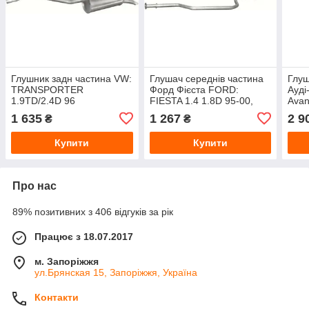
Глушник задн частина VW:
Глушач середнів частина
Глуш
TRANSPORTER
Форд Фієста FORD:
Ауді
1.9TD/2.4D 96
FIESTA 1.4 1.8D 95-00,
Avan
PUMA 1.4 98-01/MAZDA:
200 
1 635
1 267
2 9
₴
₴
121 1.8D 96-00
Купити
Купити
Про нас
89% позитивних з 406 відгуків за рік
Працює з 18.07.2017
м. Запоріжжя
ул.Брянская 15, Запоріжжя, Україна
Контакти