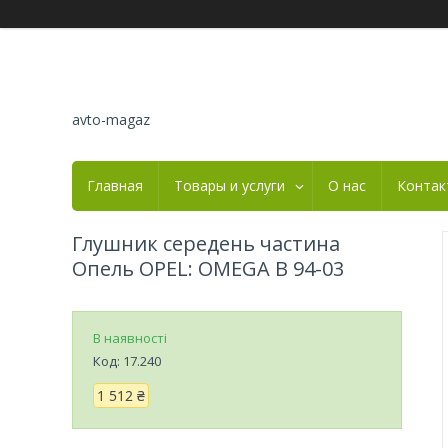
avto-magaz
Главная
Товары и услуги
О нас
Контак
Глушник середень частина
Опель OPEL: OMEGA B 94-03
В наявності
Код:
17.240
1 512 ₴