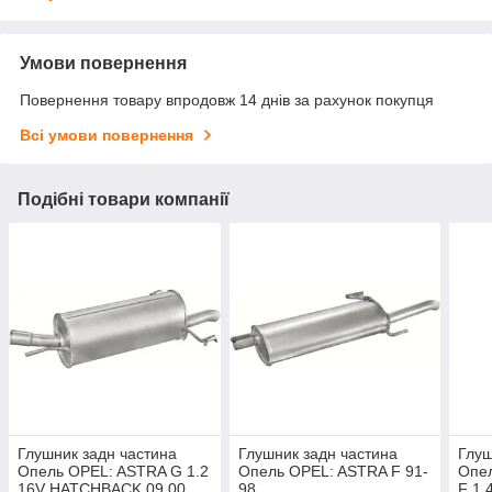
Умови повернення
Повернення товару впродовж 14 днів за рахунок покупця
Всі умови повернення
Подібні товари компанії
Глушник задн частина
Глушник задн частина
Глуш
Опель OPEL: ASTRA G 1.2
Опель OPEL: ASTRA F 91-
Опе
16V HATCHBACK 09.00
98
F 1